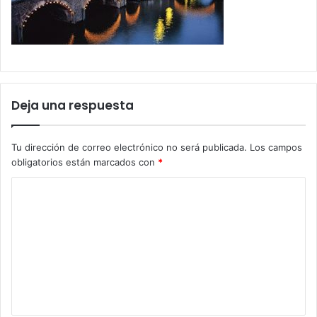
Deja una respuesta
Tu dirección de correo electrónico no será publicada.
Los campos
obligatorios están marcados con
*
C
o
m
e
n
t
a