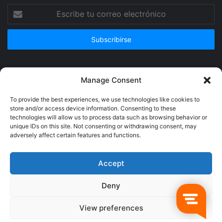
Escribe
tu
correo
electrónico
Publicidad
Manage Consent
To provide the best experiences, we use technologies like cookies to
store and/or access device information. Consenting to these
technologies will allow us to process data such as browsing behavior or
unique IDs on this site. Not consenting or withdrawing consent, may
adversely affect certain features and functions.
Accept
Deny
© Copyright 2026, Todos los derechos reservados @Crucerum |
View preferences
Facebook
Twitter
YouTube
Instagram