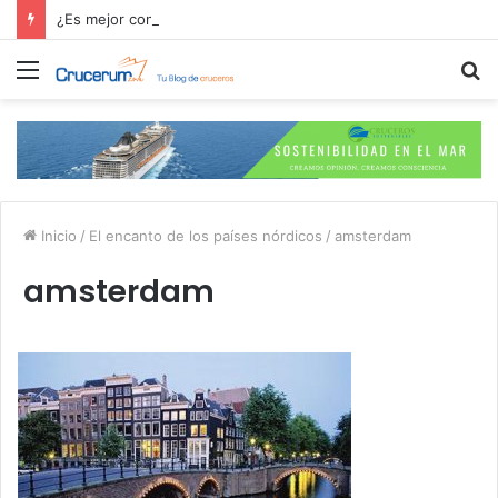
¿Es mejor contratar las excursiones en el crucero o directamente en el puerto?
Menú
B
p
Inicio
/
El encanto de los países nórdicos
/
amsterdam
amsterdam