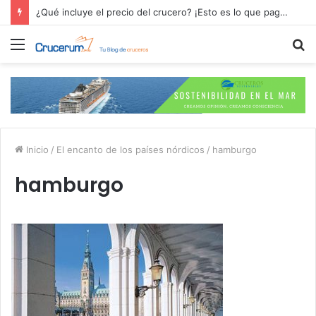
¿Qué incluye el precio del crucero? ¡Esto es lo que pagas por tu aventura en alta mar!
Menú
B
p
Inicio
/
El encanto de los países nórdicos
/
hamburgo
hamburgo