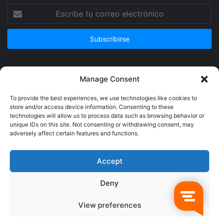
Escribe
tu
correo
electrónico
Publicidad
Manage Consent
To provide the best experiences, we use technologies like cookies to
store and/or access device information. Consenting to these
technologies will allow us to process data such as browsing behavior or
unique IDs on this site. Not consenting or withdrawing consent, may
adversely affect certain features and functions.
Accept
Deny
© Copyright 2026, Todos los derechos reservados @Crucerum |
View preferences
Facebook
Twitter
YouTube
Instagram