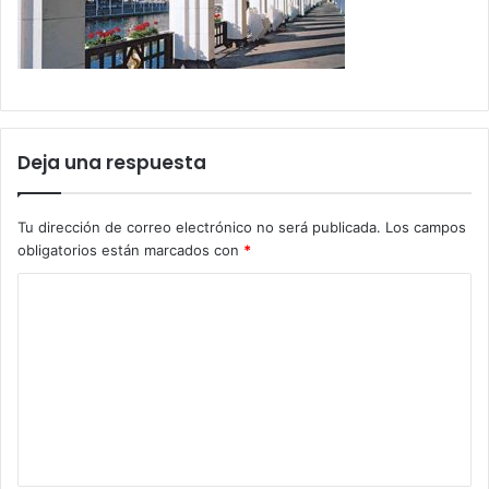
Deja una respuesta
Tu dirección de correo electrónico no será publicada.
Los campos
obligatorios están marcados con
*
C
o
m
e
n
t
a