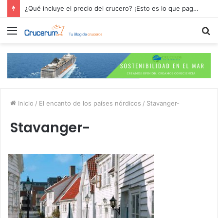
¿Qué incluye el precio del crucero? ¡Esto es lo que pagas por tu aventura en alta mar!
Menú
B
p
Inicio
/
El encanto de los países nórdicos
/
Stavanger-
Stavanger-