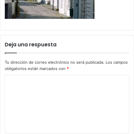
Deja una respuesta
Tu dirección de correo electrónico no será publicada.
Los campos
obligatorios están marcados con
*
C
o
m
e
n
t
a