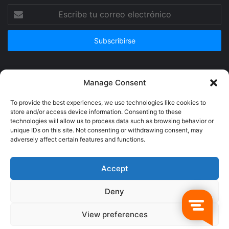
Escribe
tu
correo
electrónico
Publicidad
Manage Consent
To provide the best experiences, we use technologies like cookies to
store and/or access device information. Consenting to these
technologies will allow us to process data such as browsing behavior or
unique IDs on this site. Not consenting or withdrawing consent, may
adversely affect certain features and functions.
Accept
Deny
© Copyright 2026, Todos los derechos reservados @Crucerum |
View preferences
Facebook
Twitter
YouTube
Instagram