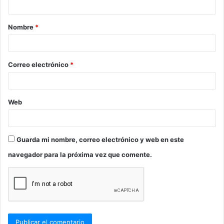
a
Nombre
*
r
i
o
Correo electrónico
*
*
Web
Guarda mi nombre, correo electrónico y web en este
navegador para la próxima vez que comente.