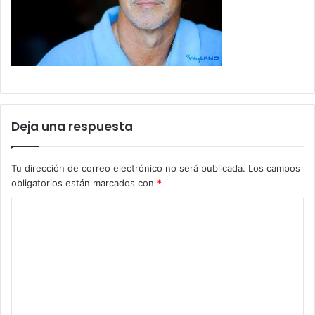
Deja una respuesta
Tu dirección de correo electrónico no será publicada.
Los campos
obligatorios están marcados con
*
C
o
m
e
n
t