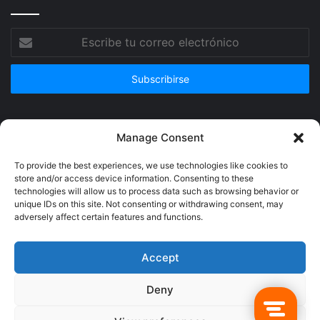
Escribe
tu
correo
electrónico
Publicidad
Manage Consent
To provide the best experiences, we use technologies like cookies to
store and/or access device information. Consenting to these
technologies will allow us to process data such as browsing behavior or
unique IDs on this site. Not consenting or withdrawing consent, may
adversely affect certain features and functions.
Accept
Deny
© Copyright 2026, Todos los derechos reservados @Crucerum |