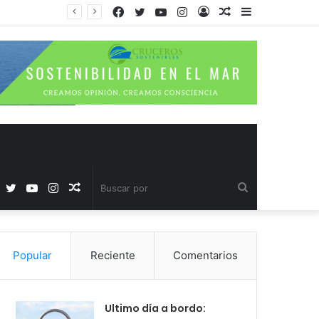
Facebook
Twitter
YouTube
Instagram
Acceso
Publicación
Barra
al
lateral
azar
Facebook
Twitter
YouTube
Instagram
Publicación
Buscar
al
por
Popular
Reciente
Comentarios
azar
Ultimo día a bordo: