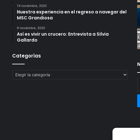
14 noviembre, 2020
Nuestra experiencia en el regreso a navegar del
MSC Grandiosa
9 noviembre, 2020
Así es vivir un crucero: Entrevista a Silvia
Gallardo
Categorías
N
Categorías
E
t
c
e