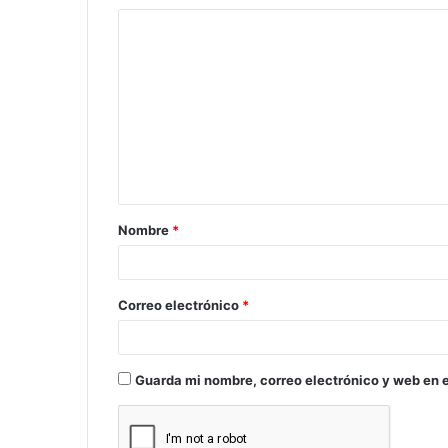
C
o
m
e
n
t
a
Nombre
*
r
i
o
Correo electrónico
*
*
Guarda mi nombre, correo electrónico y web en 