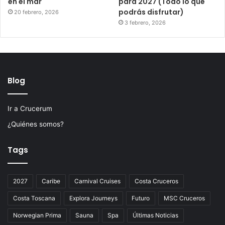
en el mar
para 2027 (Todo lo que
podrás disfrutar)
20 febrero, 2026
3 febrero, 2026
Blog
Ir a Crucerum
¿Quiénes somos?
Tags
2027
Caribe
Carnival Cruises
Costa Cruceros
Costa Toscana
Explora Journeys
Futuro
MSC Cruceros
Norwegian Prima
Sauna
Spa
Últimas Noticias