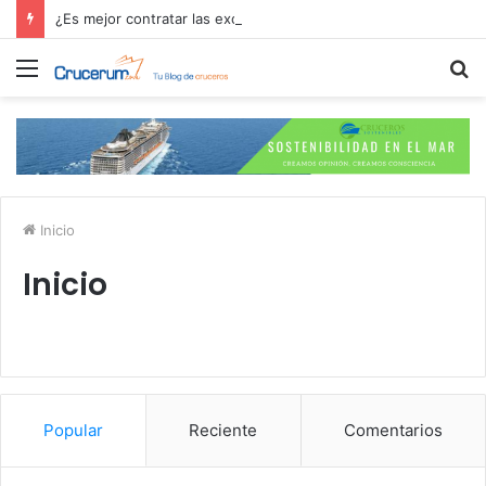
¿Es mejor contratar las excursiones en el crucero o directamente en el puerto?
Menú
B
p
Inicio
Inicio
Popular
Reciente
Comentarios