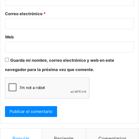
i
o
Correo electrónico
*
*
Web
Guarda mi nombre, correo electrónico y web en este
navegador para la próxima vez que comente.
Popular
Reciente
Comentarios