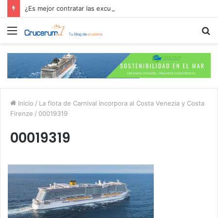
¿Es mejor contratar las excursiones en el crucero o directamente en el puerto?
Menú
B
p
Inicio
/
La flota de Carnival incorpora al Costa Venezia y Costa
Firenze
/
00019319
00019319