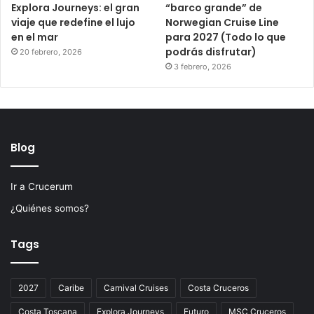
Explora Journeys: el gran
“barco grande” de
viaje que redefine el lujo
Norwegian Cruise Line
en el mar
para 2027 (Todo lo que
podrás disfrutar)
20 febrero, 2026
3 febrero, 2026
Blog
Ir a Crucerum
¿Quiénes somos?
Tags
2027
Caribe
Carnival Cruises
Costa Cruceros
Costa Toscana
Explora Journeys
Futuro
MSC Cruceros