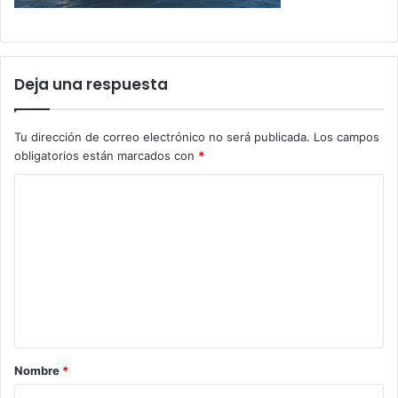
Deja una respuesta
Tu dirección de correo electrónico no será publicada.
Los campos
obligatorios están marcados con
*
C
o
m
e
n
t
a
Nombre
*
r