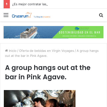
¿Es mejor contratar las excursiones en el crucero o directamente en el puerto?
Menú
B
p
Inicio
/
Oferta de bebidas en Virgin Voyages
/
A group hangs
out at the bar in Pink Agave.
A group hangs out at the
bar in Pink Agave.