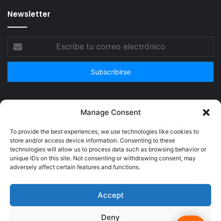
Newsletter
Escribe
tu
correo
electrónico
Publicidad
Manage Consent
To provide the best experiences, we use technologies like cookies to
store and/or access device information. Consenting to these
technologies will allow us to process data such as browsing behavior or
unique IDs on this site. Not consenting or withdrawing consent, may
adversely affect certain features and functions.
Accept
Deny
© Copyright 2026, Todos los derechos reservados @Crucerum |