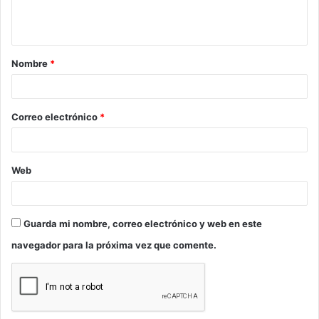
n
t
a
Nombre
*
r
i
o
Correo electrónico
*
*
Web
Guarda mi nombre, correo electrónico y web en este
navegador para la próxima vez que comente.