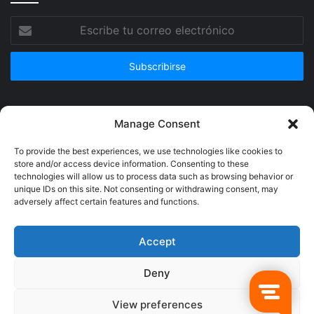
Escribe
tu
correo
electrónico
Publicidad
Manage Consent
To provide the best experiences, we use technologies like cookies to
store and/or access device information. Consenting to these
technologies will allow us to process data such as browsing behavior or
unique IDs on this site. Not consenting or withdrawing consent, may
adversely affect certain features and functions.
Accept
Deny
© Copyright 2026, Todos los derechos reservados @Crucerum |
View preferences
Facebook
Twitter
YouTube
Instagram