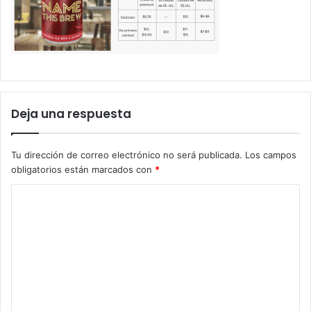
Deja una respuesta
Tu dirección de correo electrónico no será publicada.
Los campos
obligatorios están marcados con
*
C
o
m
e
n
t