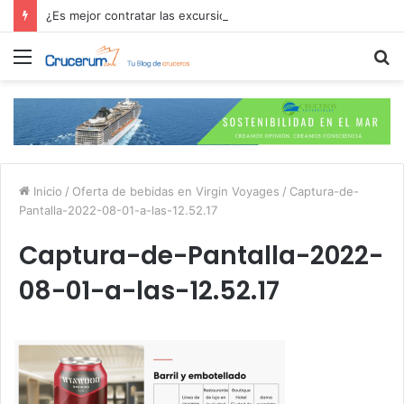
¿Es mejor contratar las excursiones en el crucero o directamente en el puerto?
Menú
B
p
Inicio
/
Oferta de bebidas en Virgin Voyages
/
Captura-de-
Pantalla-2022-08-01-a-las-12.52.17
Captura-de-Pantalla-2022-
08-01-a-las-12.52.17