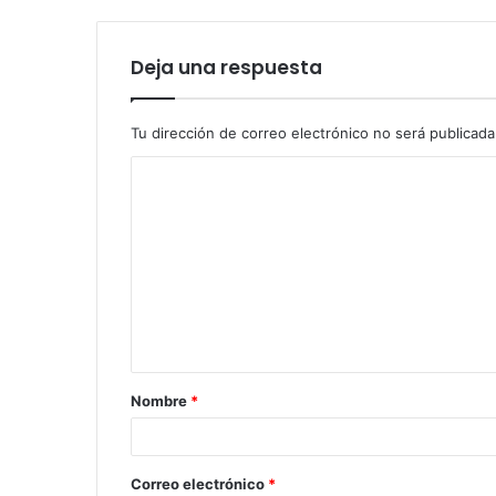
Deja una respuesta
Tu dirección de correo electrónico no será publicada
C
o
m
e
n
t
a
Nombre
*
r
i
o
Correo electrónico
*