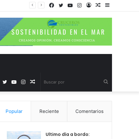
Facebook
Twitter
YouTube
Instagram
Acceso
Publicación
Barra
al
lateral
azar
Facebook
Twitter
YouTube
Instagram
Publicación
Buscar
al
por
Popular
Reciente
Comentarios
azar
Ultimo día a bordo: