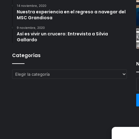
14 noviembre, 2020
Nuestra experiencia en el regreso a navegar del
MSC Grandiosa
9 noviembre, 2020
Así es vivir un crucero: Entrevista a Silvia
Gallardo
Categorías
N
Categorías
E
t
c
e