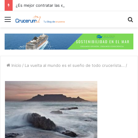
¿Es mejor contratar las excursiones en el crucero o directamente en el puerto?
Menú
B
p
Inicio
/
La vuelta al mundo es el sueño de todo crucerista...
/