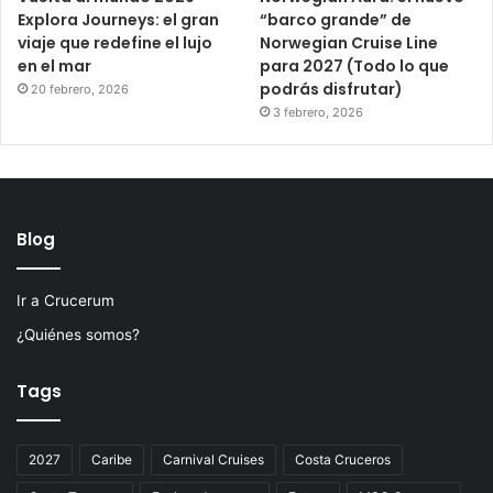
Explora Journeys: el gran
“barco grande” de
viaje que redefine el lujo
Norwegian Cruise Line
en el mar
para 2027 (Todo lo que
podrás disfrutar)
20 febrero, 2026
3 febrero, 2026
Blog
Ir a Crucerum
¿Quiénes somos?
Tags
2027
Caribe
Carnival Cruises
Costa Cruceros