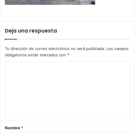
Deja una respuesta
Tu dirección de correo electrónico no será publicada.
Los campos
obligatorios están marcados con
*
C
o
m
e
n
t
a
Nombre
*
r