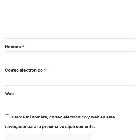
m
e
n
t
a
Nombre
*
r
i
o
Correo electrónico
*
*
Web
Guarda mi nombre, correo electrónico y web en este
navegador para la próxima vez que comente.