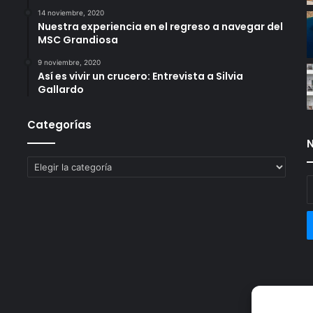
14 noviembre, 2020
Nuestra experiencia en el regreso a navegar del
MSC Grandiosa
9 noviembre, 2020
Así es vivir un crucero: Entrevista a Silvia
Gallardo
Categorías
N
Categorías
E
t
c
e