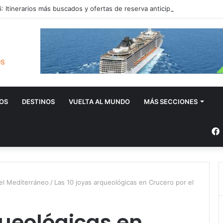
 Itinerarios más buscados y ofertas de reserva anticipada
OS
DESTINOS
VUELTA AL MUNDO
MÁS SECCIONES
 el Mediterráneo
/
Las 10 joyas arqueológicas en Crucero por el
queológicas en