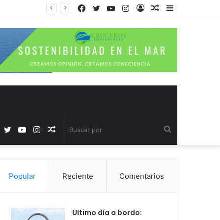
Facebook
Twitter
YouTube
Instagram
Acceso
Publicación
Barra
al
lateral
azar
Facebook
Twitter
YouTube
Instagram
Publicación
Buscar
al
por
Popular
Reciente
Comentarios
azar
Ultimo día a bordo: