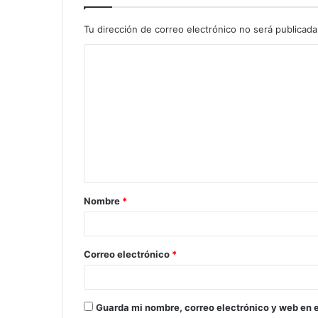
Tu dirección de correo electrónico no será publicada
C
o
m
e
n
t
a
Nombre
*
r
i
o
Correo electrónico
*
*
Guarda mi nombre, correo electrónico y web en 