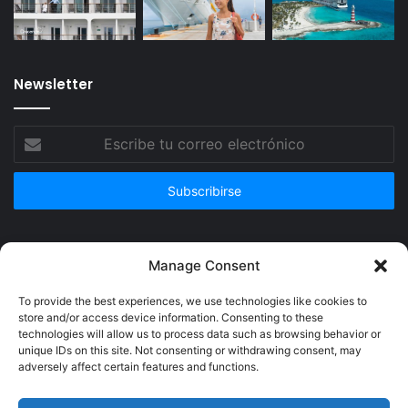
Newsletter
Escribe
tu
correo
electrónico
Publicidad
Manage Consent
To provide the best experiences, we use technologies like cookies to
store and/or access device information. Consenting to these
technologies will allow us to process data such as browsing behavior or
unique IDs on this site. Not consenting or withdrawing consent, may
adversely affect certain features and functions.