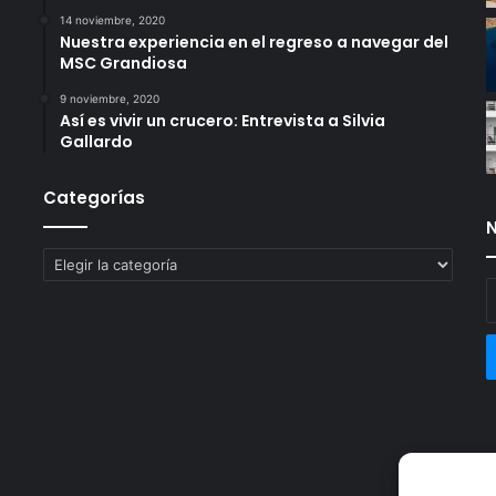
14 noviembre, 2020
Nuestra experiencia en el regreso a navegar del
MSC Grandiosa
9 noviembre, 2020
Así es vivir un crucero: Entrevista a Silvia
Gallardo
Categorías
N
Categorías
E
t
c
e