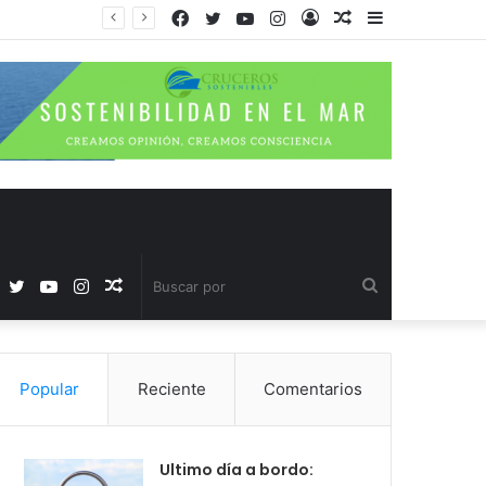
Facebook
Twitter
YouTube
Instagram
Acceso
Publicación
Barra
al
lateral
azar
Facebook
Twitter
YouTube
Instagram
Publicación
Buscar
al
por
Popular
Reciente
Comentarios
azar
Ultimo día a bordo: