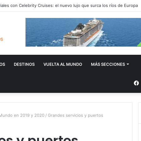
iales con Celebrity Cruises: el nuevo lujo que surca los ríos de Europa
OS
DESTINOS
VUELTA AL MUNDO
MÁS SECCIONES
l Mundo en 2019 y 2020
/
Grandes servicios y puertos
os y puertos