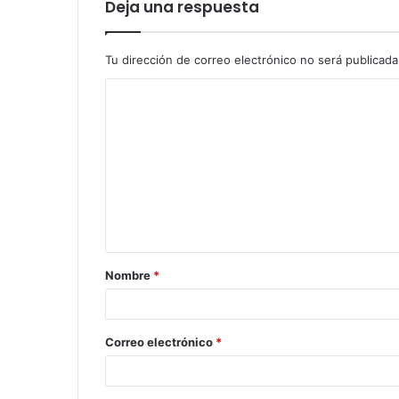
Deja una respuesta
Tu dirección de correo electrónico no será publicada
C
o
m
e
n
t
a
Nombre
*
r
i
o
Correo electrónico
*
*