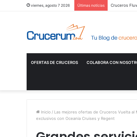
Cruceros Fluv
viernes, agosto 7 2026
Últimas notícias
OFERTAS DE CRUCEROS
COLABORA CON NOSOTR
Inicio
/
Las mejores ofertas de Cruceros Vuelta a
exclusivos con Oceania Cruises y Regent
Grandes servici