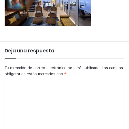
Deja una respuesta
Tu dirección de correo electrónico no será publicada.
Los campos
obligatorios están marcados con
*
C
o
m
e
n
t