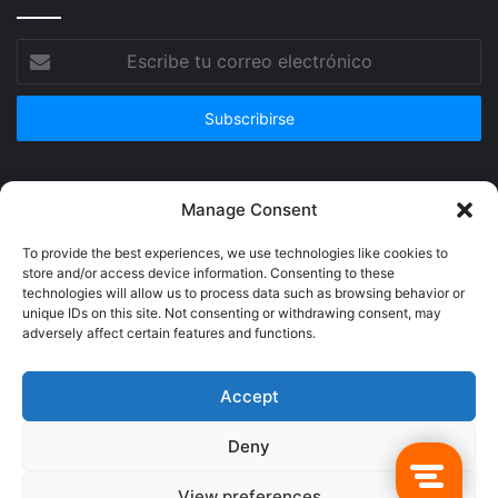
Escribe
tu
correo
electrónico
Publicidad
Manage Consent
To provide the best experiences, we use technologies like cookies to
store and/or access device information. Consenting to these
technologies will allow us to process data such as browsing behavior or
unique IDs on this site. Not consenting or withdrawing consent, may
adversely affect certain features and functions.
Accept
Deny
© Copyright 2026, Todos los derechos reservados @Crucerum |
View preferences