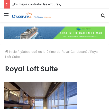
¿Es mejor contratar las excursiones en el crucero o directamente en el puerto?
Menú
B
p
Inicio
/
¿Sabes qué es lo último de Royal Caribbean?
/
Royal
Loft Suite
Royal Loft Suite