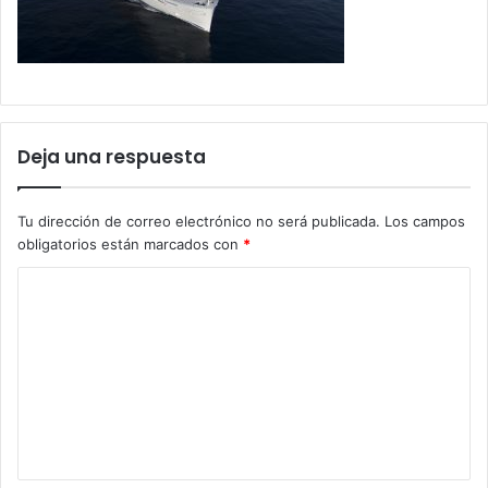
Deja una respuesta
Tu dirección de correo electrónico no será publicada.
Los campos
obligatorios están marcados con
*
C
o
m
e
n
t
a