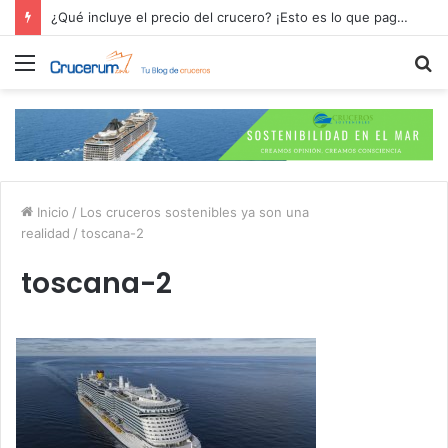
¿Qué incluye el precio del crucero? ¡Esto es lo que pagas por tu aventura en alta mar!
Menú
B
p
Inicio
/
Los cruceros sostenibles ya son una
realidad
/
toscana-2
toscana-2