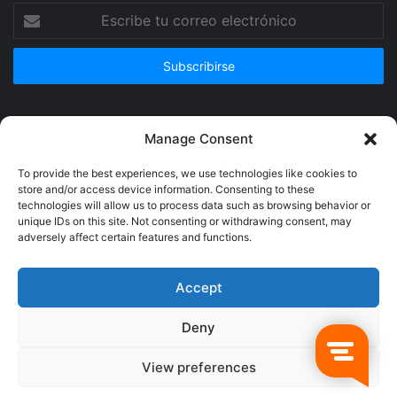
Escribe
tu
correo
electrónico
Publicidad
Manage Consent
To provide the best experiences, we use technologies like cookies to
store and/or access device information. Consenting to these
technologies will allow us to process data such as browsing behavior or
unique IDs on this site. Not consenting or withdrawing consent, may
adversely affect certain features and functions.
Accept
Deny
© Copyright 2026, Todos los derechos reservados @Crucerum |
View preferences
Facebook
Twitter
YouTube
Instagram