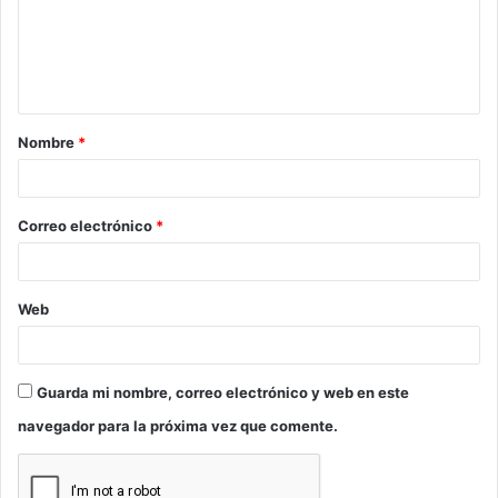
e
n
t
a
Nombre
*
r
i
o
Correo electrónico
*
*
Web
Guarda mi nombre, correo electrónico y web en este
navegador para la próxima vez que comente.