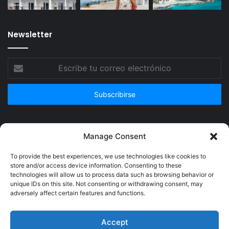
Newsletter
Escribe
tu
correo
electrónico
Publicidad
Manage Consent
To provide the best experiences, we use technologies like cookies to
store and/or access device information. Consenting to these
technologies will allow us to process data such as browsing behavior or
unique IDs on this site. Not consenting or withdrawing consent, may
adversely affect certain features and functions.
Accept