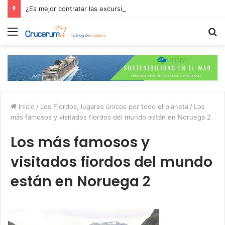
¿Es mejor contratar las excursiones en el crucero o directamente en el puerto?
Menú
B
p
Inicio
/
Los Fiordos, lugares únicos por todo el planeta
/
Los
más famosos y visitados fiordos del mundo están en Noruega 2
Los más famosos y
visitados fiordos del mundo
están en Noruega 2