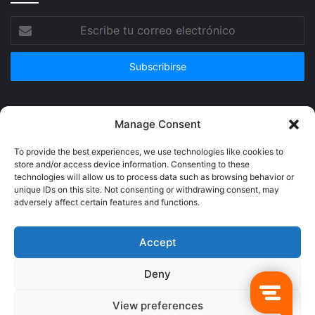
Escribe
tu
correo
electrónico
Publicidad
Manage Consent
To provide the best experiences, we use technologies like cookies to
store and/or access device information. Consenting to these
technologies will allow us to process data such as browsing behavior or
unique IDs on this site. Not consenting or withdrawing consent, may
adversely affect certain features and functions.
Accept
Deny
© Copyright 2026, Todos los derechos reservados @Crucerum |
View preferences
Facebook
Twitter
YouTube
Instagram