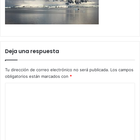
Deja una respuesta
Tu dirección de correo electrónico no será publicada.
Los campos
obligatorios están marcados con
*
C
o
m
e
n
t