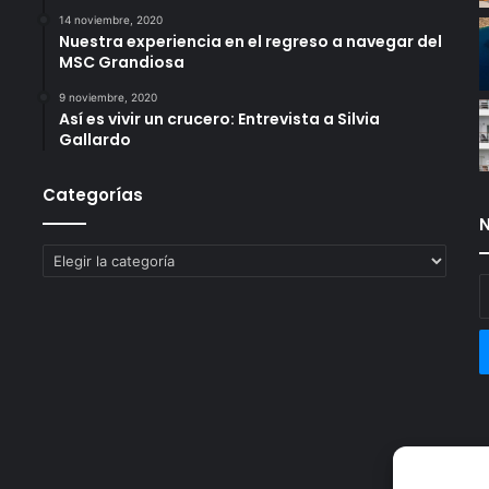
14 noviembre, 2020
Nuestra experiencia en el regreso a navegar del
MSC Grandiosa
9 noviembre, 2020
Así es vivir un crucero: Entrevista a Silvia
Gallardo
Categorías
N
Categorías
E
t
c
e