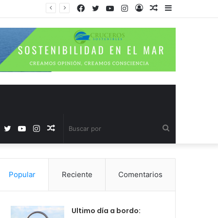
Facebook
Twitter
YouTube
Instagram
Acceso
Publicación
Barra
al
lateral
azar
Facebook
Twitter
YouTube
Instagram
Publicación
Buscar
al
por
Popular
Reciente
Comentarios
azar
Ultimo día a bordo: