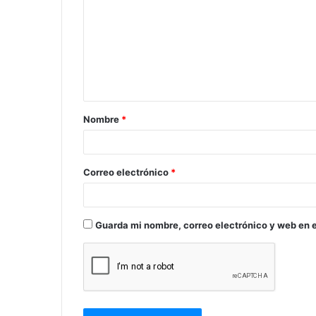
m
e
n
t
a
Nombre
*
r
i
o
Correo electrónico
*
*
Guarda mi nombre, correo electrónico y web en 