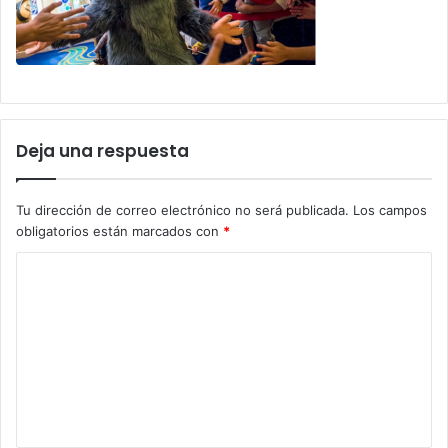
Deja una respuesta
Tu dirección de correo electrónico no será publicada.
Los campos
obligatorios están marcados con
*
C
o
m
e
n
t
a