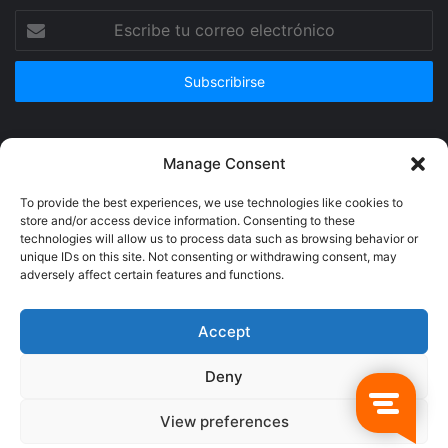
Escribe
tu
correo
electrónico
Publicidad
Manage Consent
To provide the best experiences, we use technologies like cookies to
store and/or access device information. Consenting to these
technologies will allow us to process data such as browsing behavior or
unique IDs on this site. Not consenting or withdrawing consent, may
adversely affect certain features and functions.
Accept
Deny
© Copyright 2026, Todos los derechos reservados @Crucerum |
View preferences
Facebook
Twitter
YouTube
Instagram