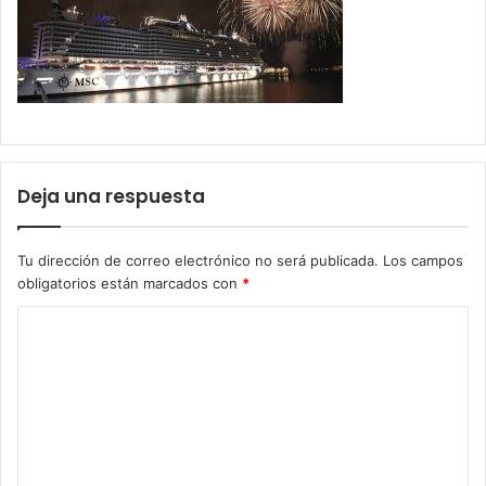
Deja una respuesta
Tu dirección de correo electrónico no será publicada.
Los campos
obligatorios están marcados con
*
C
o
m
e
n
t