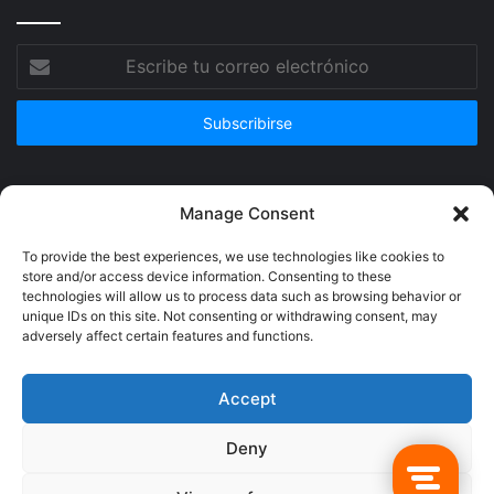
Escribe
tu
correo
electrónico
Publicidad
Manage Consent
To provide the best experiences, we use technologies like cookies to
store and/or access device information. Consenting to these
technologies will allow us to process data such as browsing behavior or
unique IDs on this site. Not consenting or withdrawing consent, may
adversely affect certain features and functions.
Accept
Deny
© Copyright 2026, Todos los derechos reservados @Crucerum |