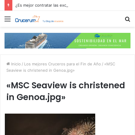
¿Es mejor contratar las excursiones en el crucero o directamente en el puerto?
Menú
B
p
Inicio
/
Los mejores Cruceros para el Fin de Año
/
«MSC
Seaview is christened in Genoa.jpg»
«MSC Seaview is christened
in Genoa.jpg»