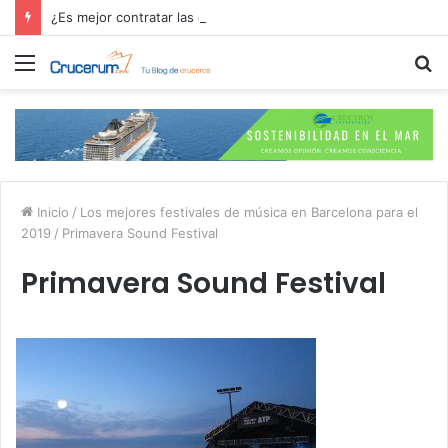
¿Es mejor contratar las excursiones en el crucero o directamente en el puerto?
Menú
B
p
Inicio
/
Los mejores festivales de música en Barcelona para el
2019
/
Primavera Sound Festival
Primavera Sound Festival