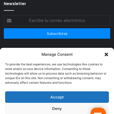
Newsletter
Escribe
tu
correo
electrónico
Publicidad
Manage Consent
To provide the best experiences, we use technologies like cookies to
store and/or access device information. Consenting to these
technologies will allow us to process data such as browsing behavior or
unique IDs on this site. Not consenting or withdrawing consent, may
adversely affect certain features and functions.
Accept
Deny
© Copyright 2026, Todos los derechos reservados @Crucerum |