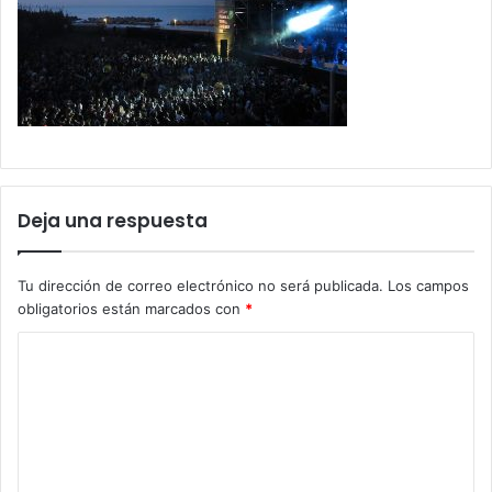
Deja una respuesta
Tu dirección de correo electrónico no será publicada.
Los campos
obligatorios están marcados con
*
C
o
m
e
n