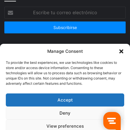
Escribe
tu
correo
electrónico
Publicidad
Manage Consent
To provide the best experiences, we use technologies like cookies to
store and/or access device information. Consenting to these
technologies will allow us to process data such as browsing behavior or
unique IDs on this site. Not consenting or withdrawing consent, may
adversely affect certain features and functions.
Accept
Deny
© Copyright 2026, Todos los derechos reservados @Crucerum |
View preferences
Facebook
Twitter
YouTube
Instagram