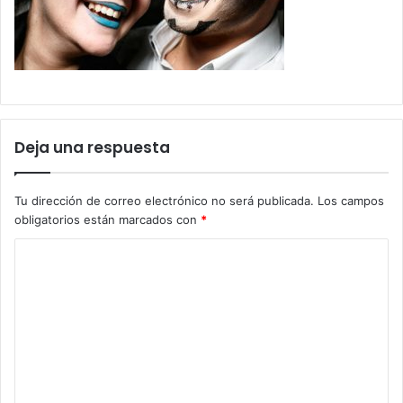
Deja una respuesta
Tu dirección de correo electrónico no será publicada.
Los campos
obligatorios están marcados con
*
C
o
m
e
n
t