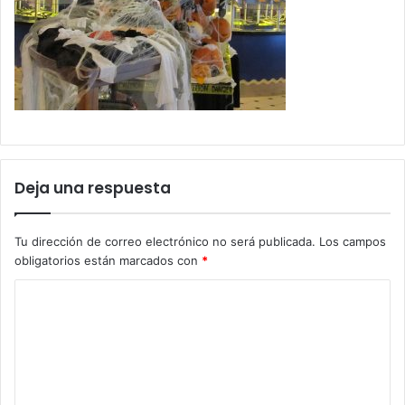
Deja una respuesta
Tu dirección de correo electrónico no será publicada.
Los campos
obligatorios están marcados con
*
C
o
m
e
n