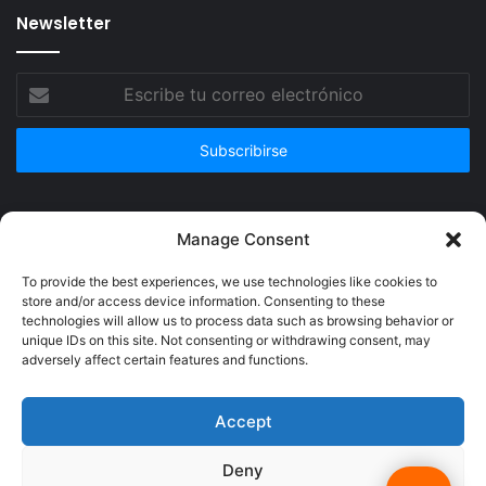
Newsletter
Escribe
tu
correo
electrónico
Publicidad
Manage Consent
To provide the best experiences, we use technologies like cookies to
store and/or access device information. Consenting to these
technologies will allow us to process data such as browsing behavior or
unique IDs on this site. Not consenting or withdrawing consent, may
adversely affect certain features and functions.
Accept
Deny
© Copyright 2026, Todos los derechos reservados @Crucerum |