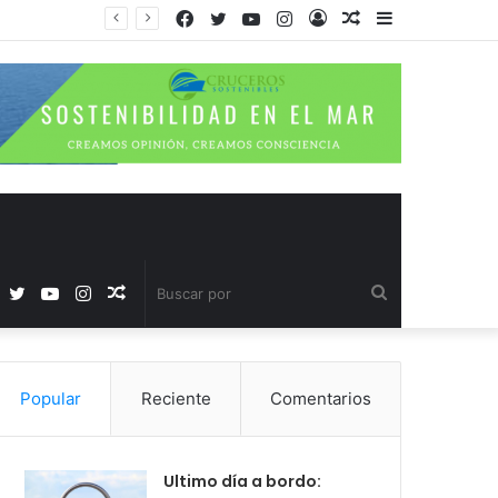
Facebook
Twitter
YouTube
Instagram
Acceso
Publicación
Barra
al
lateral
azar
Facebook
Twitter
YouTube
Instagram
Publicación
Buscar
al
por
Popular
Reciente
Comentarios
azar
Ultimo día a bordo: