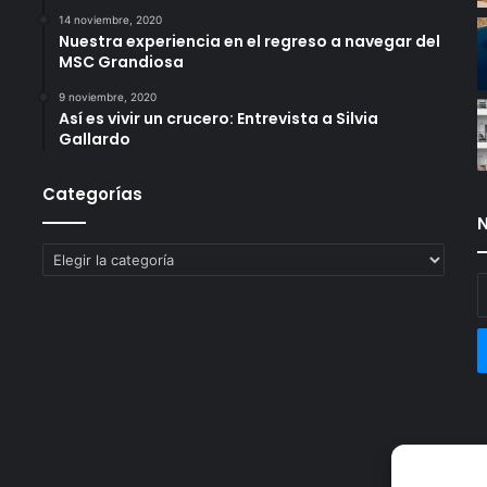
14 noviembre, 2020
Nuestra experiencia en el regreso a navegar del
MSC Grandiosa
9 noviembre, 2020
Así es vivir un crucero: Entrevista a Silvia
Gallardo
Categorías
N
Categorías
E
t
c
e