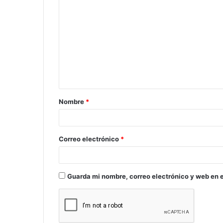
o
m
e
n
t
a
Nombre
*
r
i
o
Correo electrónico
*
*
Guarda mi nombre, correo electrónico y web en 