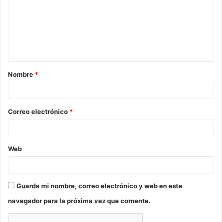
m
e
n
t
a
Nombre
*
r
i
o
Correo electrónico
*
*
Web
Guarda mi nombre, correo electrónico y web en este
navegador para la próxima vez que comente.