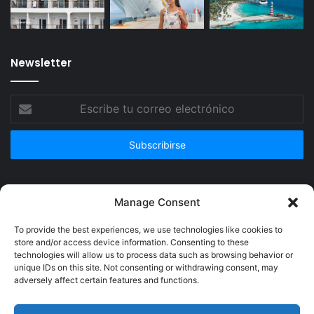
Newsletter
Escribe
tu
correo
electrónico
Publicidad
Manage Consent
To provide the best experiences, we use technologies like cookies to
store and/or access device information. Consenting to these
technologies will allow us to process data such as browsing behavior or
unique IDs on this site. Not consenting or withdrawing consent, may
adversely affect certain features and functions.