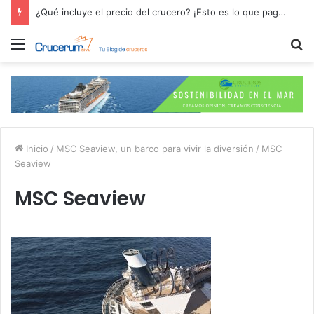
¿Qué incluye el precio del crucero? ¡Esto es lo que pagas por tu aventura en alta mar!
Menú
B
p
Inicio
/
MSC Seaview, un barco para vivir la diversión
/
MSC
Seaview
MSC Seaview