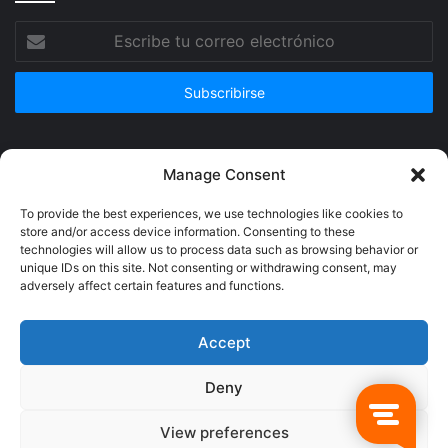
Escribe
tu
correo
electrónico
Publicidad
Manage Consent
To provide the best experiences, we use technologies like cookies to
store and/or access device information. Consenting to these
technologies will allow us to process data such as browsing behavior or
unique IDs on this site. Not consenting or withdrawing consent, may
adversely affect certain features and functions.
Accept
Deny
© Copyright 2026, Todos los derechos reservados @Crucerum |
View preferences
Facebook
Twitter
YouTube
Instagram