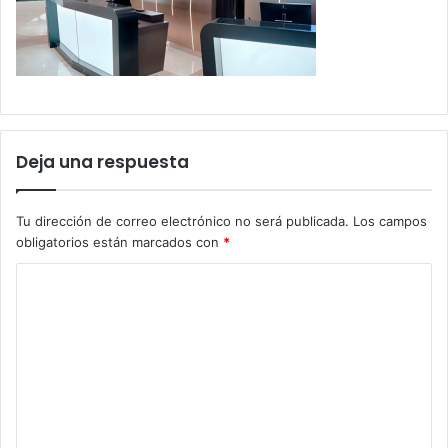
Deja una respuesta
Tu dirección de correo electrónico no será publicada.
Los campos
obligatorios están marcados con
*
C
o
m
e
n
t