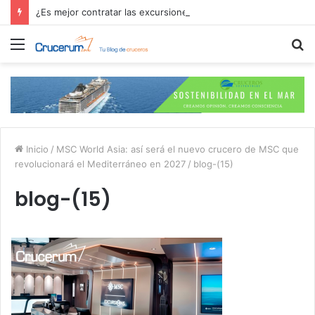
¿Es mejor contratar las excursiones en el crucero o directamente en el puerto?
Menú
B
p
Inicio
/
MSC World Asia: así será el nuevo crucero de MSC que
revolucionará el Mediterráneo en 2027
/
blog-(15)
blog-(15)