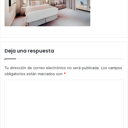
Deja una respuesta
Tu dirección de correo electrónico no será publicada.
Los campos
obligatorios están marcados con
*
C
o
m
e
n
t