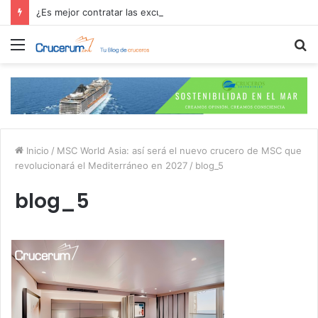
¿Es mejor contratar las excursiones en el crucero o directamente en el puerto?
Menú
B
p
Inicio
/
MSC World Asia: así será el nuevo crucero de MSC que
revolucionará el Mediterráneo en 2027
/
blog_5
blog_5