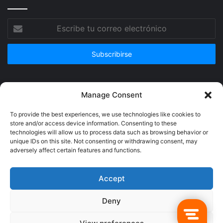
Escribe
tu
correo
electrónico
Publicidad
Manage Consent
To provide the best experiences, we use technologies like cookies to
store and/or access device information. Consenting to these
technologies will allow us to process data such as browsing behavior or
unique IDs on this site. Not consenting or withdrawing consent, may
adversely affect certain features and functions.
Accept
Deny
© Copyright 2026, Todos los derechos reservados @Crucerum |