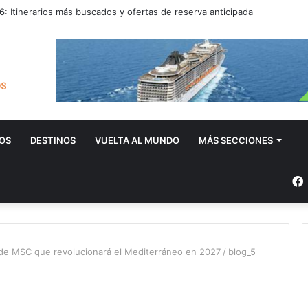
: Itinerarios más buscados y ofertas de reserva anticipada
OS
DESTINOS
VUELTA AL MUNDO
MÁS SECCIONES
 de MSC que revolucionará el Mediterráneo en 2027
/
blog_5