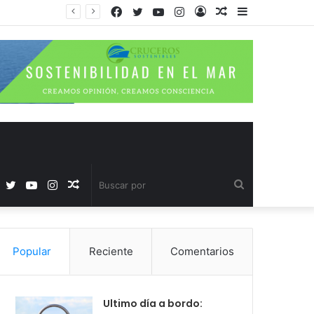
Facebook
Twitter
YouTube
Instagram
Acceso
Publicación
Barra
al
lateral
azar
Facebook
Twitter
YouTube
Instagram
Publicación
Buscar
al
por
Popular
Reciente
Comentarios
azar
Ultimo día a bordo: