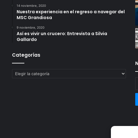
14 noviembre, 2020
Nuestra experiencia en el regreso a navegar del
MSC Grandiosa
9 noviembre, 2020
Así es vivir un crucero: Entrevista a Silvia
Gallardo
Categorías
N
Categorías
E
t
c
e