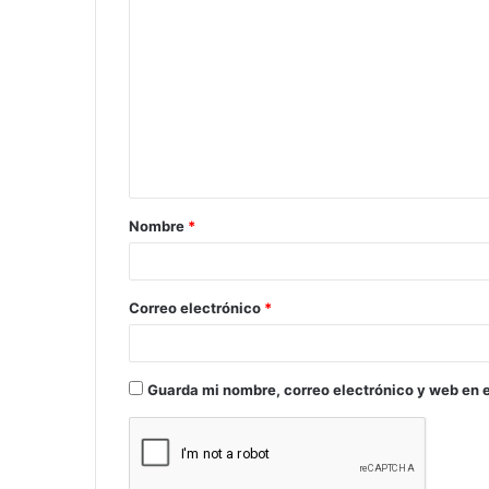
C
o
m
e
n
t
a
Nombre
*
r
i
o
Correo electrónico
*
*
Guarda mi nombre, correo electrónico y web en 