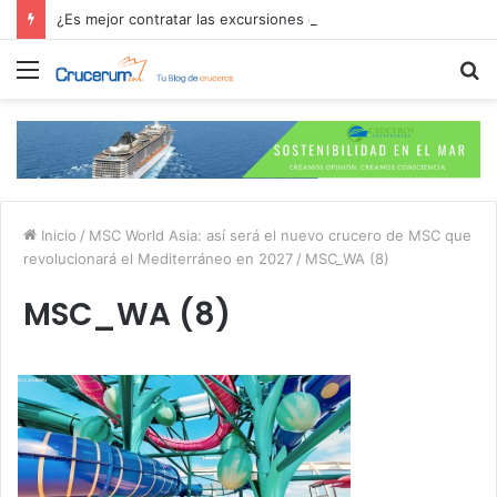
¿Es mejor contratar las excursiones en el crucero o directamente en el puerto?
Menú
B
p
Inicio
/
MSC World Asia: así será el nuevo crucero de MSC que
revolucionará el Mediterráneo en 2027
/
MSC_WA (8)
MSC_WA (8)