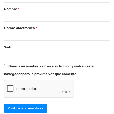
a
Nombre
*
r
i
o
Correo electrónico
*
*
Web
Guarda mi nombre, correo electrónico y web en este
navegador para la próxima vez que comente.