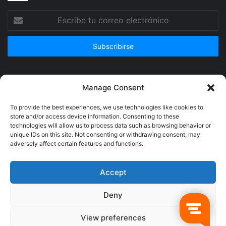
Escribe
tu
correo
electrónico
Publicidad
Manage Consent
To provide the best experiences, we use technologies like cookies to
store and/or access device information. Consenting to these
technologies will allow us to process data such as browsing behavior or
unique IDs on this site. Not consenting or withdrawing consent, may
adversely affect certain features and functions.
Accept
Deny
© Copyright 2026, Todos los derechos reservados @Crucerum |
View preferences
Facebook
Twitter
YouTube
Instagram