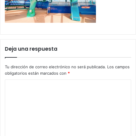
Deja una respuesta
Tu dirección de correo electrónico no será publicada.
Los campos
obligatorios están marcados con
*
C
o
m
e
n
t