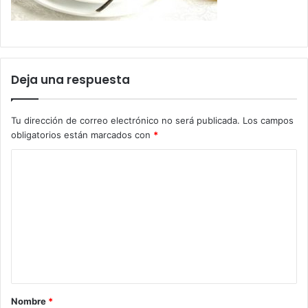
Deja una respuesta
Tu dirección de correo electrónico no será publicada.
Los campos
obligatorios están marcados con
*
C
o
m
e
n
t
a
Nombre
*
r