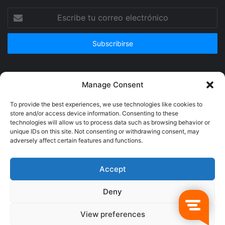
Escribe
tu
correo
electrónico
Publicidad
Manage Consent
To provide the best experiences, we use technologies like cookies to
store and/or access device information. Consenting to these
technologies will allow us to process data such as browsing behavior or
unique IDs on this site. Not consenting or withdrawing consent, may
adversely affect certain features and functions.
Accept
Deny
© Copyright 2026, Todos los derechos reservados @Crucerum |
View preferences
Facebook
Twitter
YouTube
Instagram