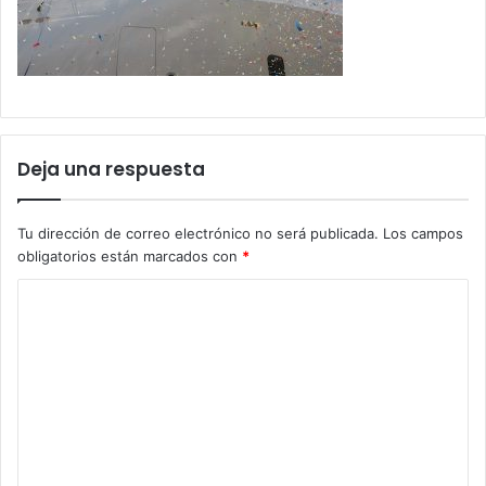
Deja una respuesta
Tu dirección de correo electrónico no será publicada.
Los campos
obligatorios están marcados con
*
C
o
m
e
n
t