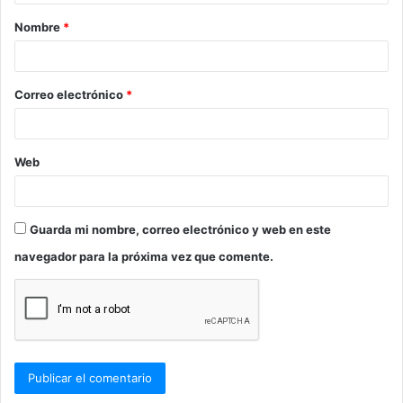
a
Nombre
*
r
i
o
Correo electrónico
*
*
Web
Guarda mi nombre, correo electrónico y web en este
navegador para la próxima vez que comente.