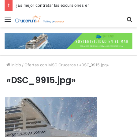
¿Es mejor contratar las excursiones en el crucero o directamente en el puerto?
Menú
B
p
Inicio
/
Ofertas con MSC Cruceros
/
«DSC_9915.jpg»
«DSC_9915.jpg»