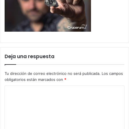
Deja una respuesta
Tu dirección de correo electrónico no será publicada.
Los campos
obligatorios están marcados con
*
C
o
m
e
n