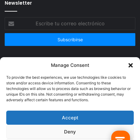
Newsletter
Escribe
tu
correo
electrónico
Publicidad
Manage Consent
To provide the best experiences, we use technologies like cookies to
store and/or access device information. Consenting to these
technologies will allow us to process data such as browsing behavior or
unique IDs on this site. Not consenting or withdrawing consent, may
adversely affect certain features and functions.
Accept
Deny
© Copyright 2026, Todos los derechos reservados @Crucerum |