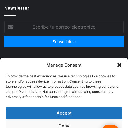
Newsletter
Escribe
tu
correo
electrónico
Publicidad
Manage Consent
To provide the best experiences, we use technologies like cookies to
store and/or access device information. Consenting to these
technologies will allow us to process data such as browsing behavior or
unique IDs on this site. Not consenting or withdrawing consent, may
adversely affect certain features and functions.
Accept
Deny
© Copyright 2026, Todos los derechos reservados @Crucerum |