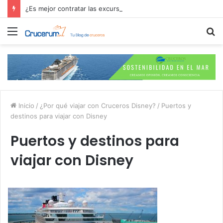
¿Es mejor contratar las excursiones en el crucero o directamente en el puerto?
Menú
B
p
Inicio
/
¿Por qué viajar con Cruceros Disney?
/
Puertos y
destinos para viajar con Disney
Puertos y destinos para
viajar con Disney