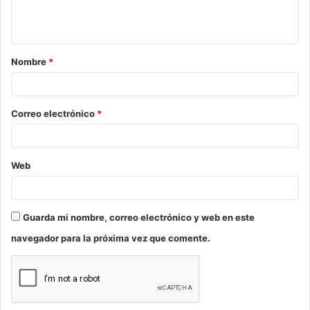
n
t
a
Nombre
*
r
i
o
Correo electrónico
*
*
Web
Guarda mi nombre, correo electrónico y web en este
navegador para la próxima vez que comente.