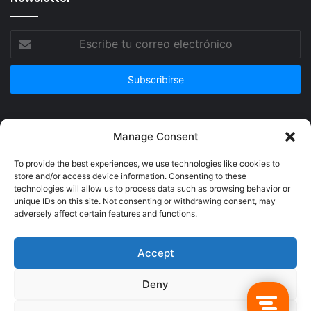
Escribe
tu
correo
electrónico
Publicidad
Manage Consent
To provide the best experiences, we use technologies like cookies to
store and/or access device information. Consenting to these
technologies will allow us to process data such as browsing behavior or
unique IDs on this site. Not consenting or withdrawing consent, may
adversely affect certain features and functions.
Accept
Deny
© Copyright 2026, Todos los derechos reservados @Crucerum |