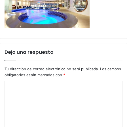
Deja una respuesta
Tu dirección de correo electrónico no será publicada.
Los campos
obligatorios están marcados con
*
C
o
m
e
n