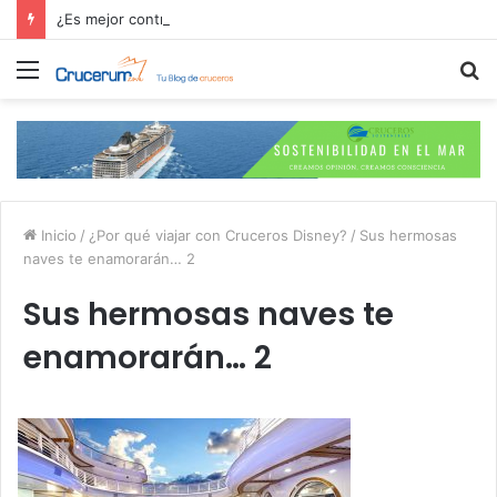
¿Es mejor contratar las excursiones en el crucero o directamente en el puerto?
Menú
B
p
Inicio
/
¿Por qué viajar con Cruceros Disney?
/
Sus hermosas
naves te enamorarán… 2
Sus hermosas naves te
enamorarán… 2