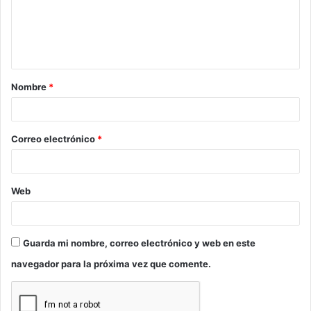
e
n
t
a
Nombre
*
r
i
o
Correo electrónico
*
*
Web
Guarda mi nombre, correo electrónico y web en este
navegador para la próxima vez que comente.