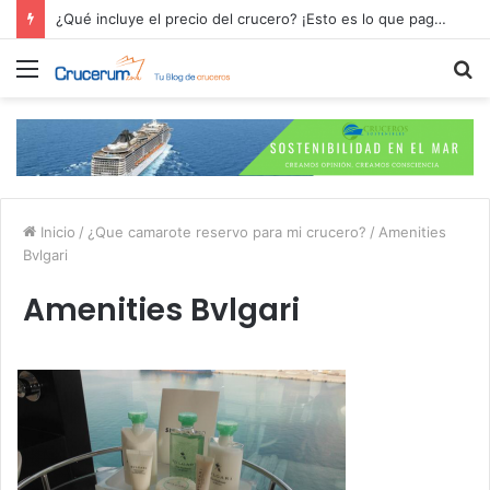
¿Qué incluye el precio del crucero? ¡Esto es lo que pagas por tu aventura en alta mar!
Menú
B
p
Inicio
/
¿Que camarote reservo para mi crucero?
/
Amenities
Bvlgari
Amenities Bvlgari