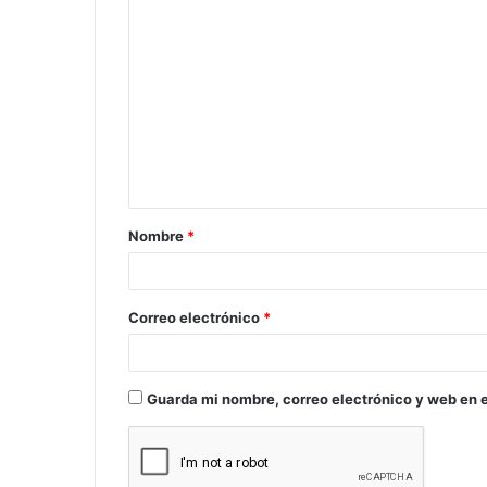
C
o
m
e
n
t
a
Nombre
*
r
i
o
Correo electrónico
*
*
Guarda mi nombre, correo electrónico y web en 