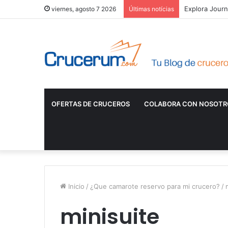
Explora Journ
viernes, agosto 7 2026
Últimas notícias
OFERTAS DE CRUCEROS
COLABORA CON NOSOTR
Inicio
/
¿Que camarote reservo para mi crucero?
/
minisuite