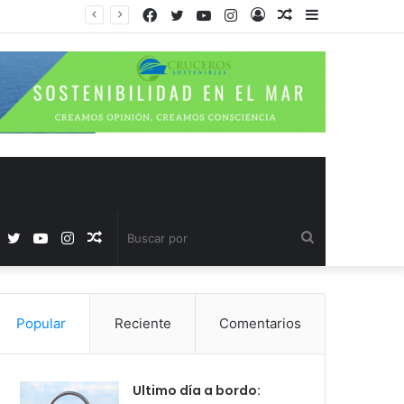
Facebook
Twitter
YouTube
Instagram
Acceso
Publicación
Barra
al
lateral
azar
Facebook
Twitter
YouTube
Instagram
Publicación
Buscar
al
por
Popular
Reciente
Comentarios
azar
Ultimo día a bordo: