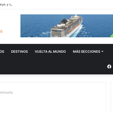
eys y el F1 Paddock Club: lujo, velocidad y mar
OS
DESTINOS
VUELTA AL MUNDO
MÁS SECCIONES
minisuite