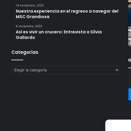
14 noviembre, 2020
Nuestra experiencia en el regreso a navegar del
MSC Grandiosa
9 noviembre, 2020
Así es vivir un crucero: Entrevista a Silvia
Gallardo
Categorías
N
Categorías
E
t
c
e