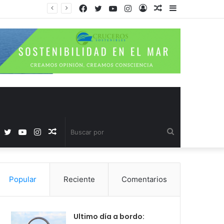
Facebook
Twitter
YouTube
Instagram
Acceso
Publicación
Barra
al
lateral
azar
Facebook
Twitter
YouTube
Instagram
Publicación
Buscar
al
por
Popular
Reciente
Comentarios
azar
Ultimo día a bordo: