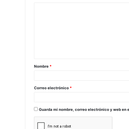
C
o
m
e
n
t
a
Nombre
*
r
i
o
Correo electrónico
*
*
Guarda mi nombre, correo electrónico y web en 