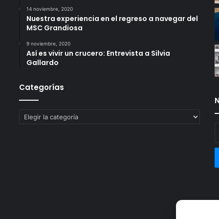
14 noviembre, 2020
Nuestra experiencia en el regreso a navegar del
MSC Grandiosa
9 noviembre, 2020
Así es vivir un crucero: Entrevista a Silvia
Gallardo
Categorías
N
Categorías
E
t
c
e