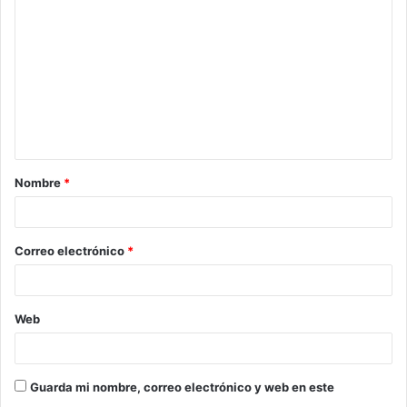
o
m
e
n
t
a
Nombre
*
r
i
o
Correo electrónico
*
*
Web
Guarda mi nombre, correo electrónico y web en este