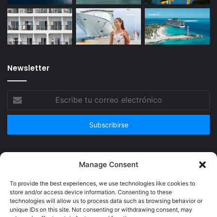
Newsletter
Escribe
tu
correo
electrónico
Publicidad
Manage Consent
To provide the best experiences, we use technologies like cookies to
store and/or access device information. Consenting to these
technologies will allow us to process data such as browsing behavior or
unique IDs on this site. Not consenting or withdrawing consent, may