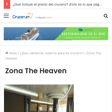
¿Qué incluye el precio del crucero? ¡Esto es lo que pagas por tu aventura en alta mar!
Menú
B
p
Inicio
/
¿Que camarote reservo para mi crucero?
/
Zona The
Heaven
Zona The Heaven