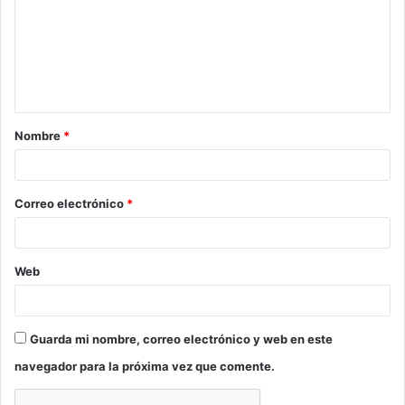
m
e
n
t
a
Nombre
*
r
i
o
Correo electrónico
*
*
Web
Guarda mi nombre, correo electrónico y web en este
navegador para la próxima vez que comente.