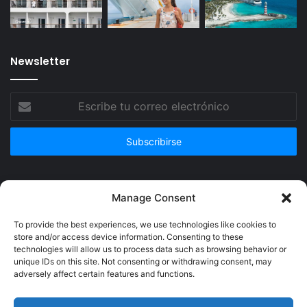
Newsletter
Escribe
tu
correo
electrónico
Publicidad
Manage Consent
To provide the best experiences, we use technologies like cookies to
store and/or access device information. Consenting to these
technologies will allow us to process data such as browsing behavior or
unique IDs on this site. Not consenting or withdrawing consent, may
adversely affect certain features and functions.