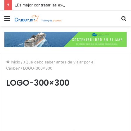
¿Es mejor contratar las excursiones en el crucero o directamente en el puerto?
Menú
B
p
Inicio
/
¿Qué debo saber antes de viajar por el
Caribe?
/
LOGO-300×300
LOGO-300×300