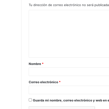
Tu dirección de correo electrónico no será publicada
C
o
m
e
n
t
a
Nombre
*
r
i
o
Correo electrónico
*
*
Guarda mi nombre, correo electrónico y web en 