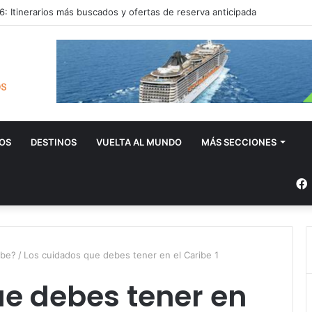
: Itinerarios más buscados y ofertas de reserva anticipada
OS
DESTINOS
VUELTA AL MUNDO
MÁS SECCIONES
ibe?
/
Los cuidados que debes tener en el Caribe 1
ue debes tener en