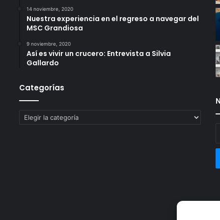
14 noviembre, 2020
Nuestra experiencia en el regreso a navegar del
MSC Grandiosa
9 noviembre, 2020
Así es vivir un crucero: Entrevista a Silvia
Gallardo
Categorías
N
Categorías
E
t
c
e