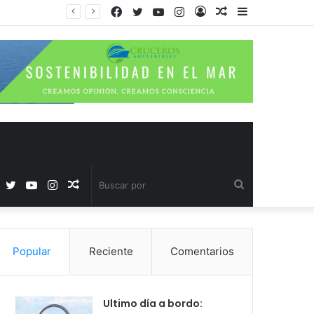
Facebook
Twitter
YouTube
Instagram
Acceso
Publicación
Barra
al
lateral
azar
Facebook
Twitter
YouTube
Instagram
Publicación
Buscar
al
por
Popular
Reciente
Comentarios
azar
Ultimo día a bordo: