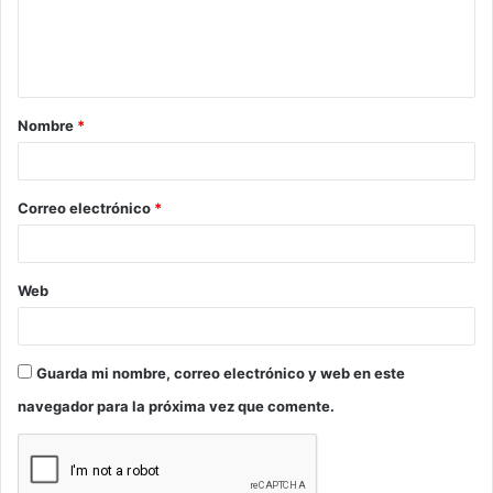
n
t
a
Nombre
*
r
i
o
Correo electrónico
*
*
Web
Guarda mi nombre, correo electrónico y web en este
navegador para la próxima vez que comente.