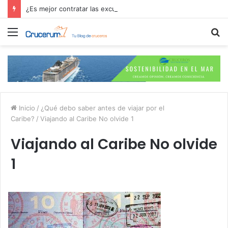
¿Es mejor contratar las excursiones en el crucero o directamente en el puerto?
Menú
B
p
Inicio
/
¿Qué debo saber antes de viajar por el
Caribe?
/
Viajando al Caribe No olvide 1
Viajando al Caribe No olvide
1