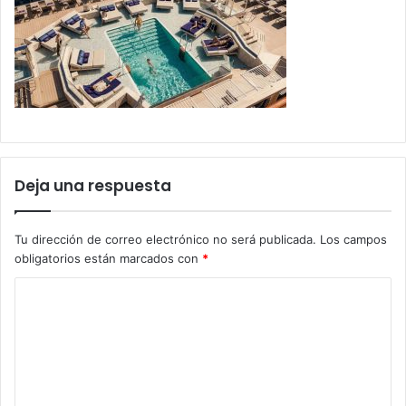
Deja una respuesta
Tu dirección de correo electrónico no será publicada.
Los campos
obligatorios están marcados con
*
C
o
m
e
n