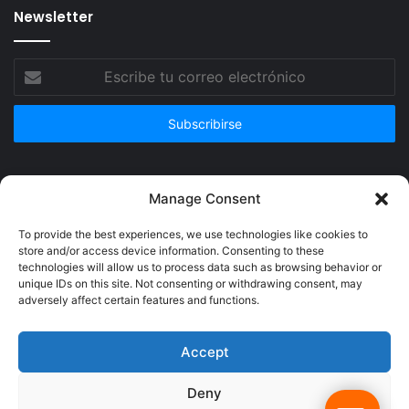
Newsletter
Escribe
tu
correo
electrónico
Publicidad
Manage Consent
To provide the best experiences, we use technologies like cookies to
store and/or access device information. Consenting to these
technologies will allow us to process data such as browsing behavior or
unique IDs on this site. Not consenting or withdrawing consent, may
adversely affect certain features and functions.
Accept
Deny
© Copyright 2026, Todos los derechos reservados @Crucerum |