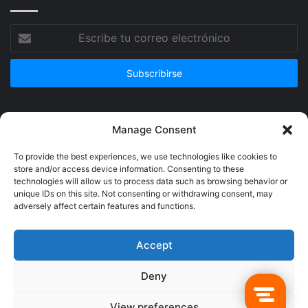
Escribe
tu
correo
electrónico
Publicidad
Manage Consent
To provide the best experiences, we use technologies like cookies to
store and/or access device information. Consenting to these
technologies will allow us to process data such as browsing behavior or
unique IDs on this site. Not consenting or withdrawing consent, may
adversely affect certain features and functions.
Accept
Deny
© Copyright 2026, Todos los derechos reservados @Crucerum |
View preferences