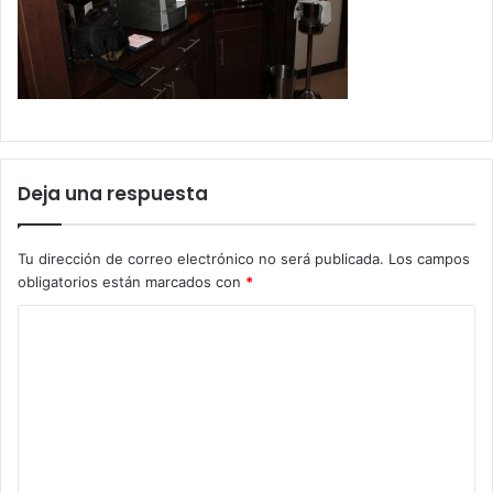
Deja una respuesta
Tu dirección de correo electrónico no será publicada.
Los campos
obligatorios están marcados con
*
C
o
m
e
n
t