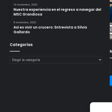
14 noviembre, 2020
Nuestra experiencia en el regreso a navegar del
MSC Grandiosa
9 noviembre, 2020
Así es vivir un crucero: Entrevista a Silvia
Gallardo
Categorías
N
Categorías
E
t
c
e