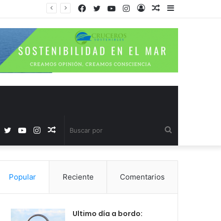
Facebook
Twitter
YouTube
Instagram
Acceso
Publicación
Barra
al
lateral
azar
Facebook
Twitter
YouTube
Instagram
Publicación
Buscar
al
por
Popular
Reciente
Comentarios
azar
Ultimo día a bordo: