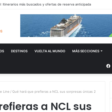
 Itinerarios más buscados y ofertas de reserva anticipada
OS
DESTINOS
VUELTA AL MUNDO
MÁS SECCIONES
e Line
/
Qué hará que prefieras a NCL sus sorpresas únicas 2
efieras a NCL sus