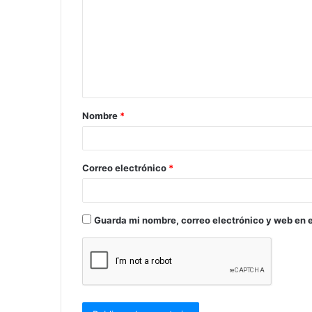
m
e
n
t
a
Nombre
*
r
i
o
Correo electrónico
*
*
Guarda mi nombre, correo electrónico y web en 