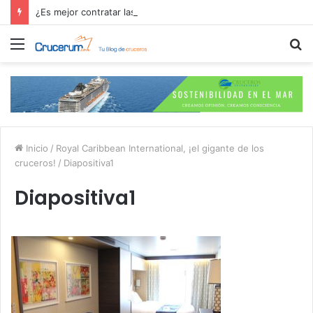
¿Es mejor contratar las excursiones en el crucero o directamente en el puerto?
Menú
B
p
Inicio
/
Royal Caribbean International, ¡el gigante de los
cruceros!
/
Diapositiva1
Diapositiva1