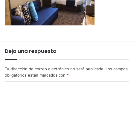
Deja una respuesta
Tu dirección de correo electrónico no será publicada.
Los campos
obligatorios están marcados con
*
C
o
m
e
n
t