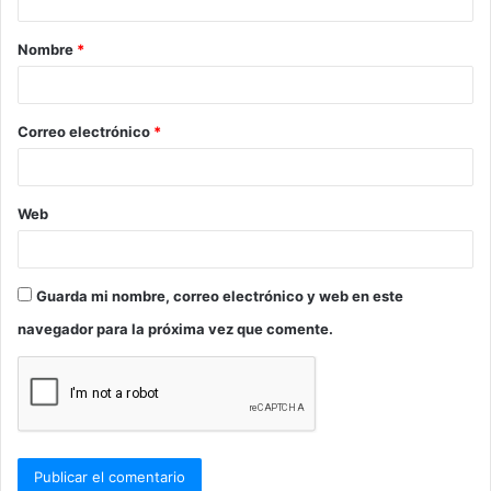
a
Nombre
*
r
i
o
Correo electrónico
*
*
Web
Guarda mi nombre, correo electrónico y web en este
navegador para la próxima vez que comente.