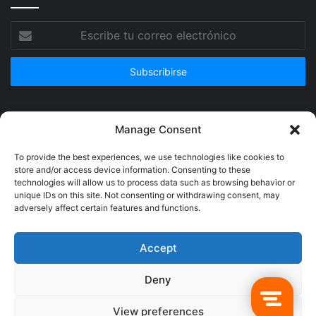
Escribe
tu
correo
electrónico
Publicidad
Manage Consent
To provide the best experiences, we use technologies like cookies to
store and/or access device information. Consenting to these
technologies will allow us to process data such as browsing behavior or
unique IDs on this site. Not consenting or withdrawing consent, may
adversely affect certain features and functions.
Accept
Deny
© Copyright 2026, Todos los derechos reservados @Crucerum |
View preferences
Facebook
Twitter
YouTube
Instagram