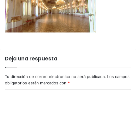
Deja una respuesta
Tu dirección de correo electrónico no será publicada.
Los campos
obligatorios están marcados con
*
C
o
m
e
n