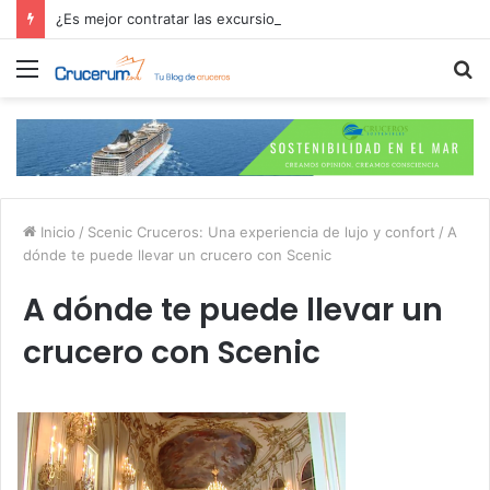
¿Es mejor contratar las excursiones en el crucero o directamente en el puerto?
Menú
B
p
Inicio
/
Scenic Cruceros: Una experiencia de lujo y confort
/
A
dónde te puede llevar un crucero con Scenic
A dónde te puede llevar un
crucero con Scenic