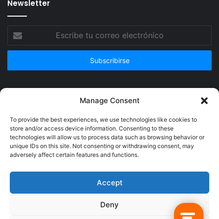
Newsletter
Escribe
tu
correo
electrónico
Publicidad
Manage Consent
To provide the best experiences, we use technologies like cookies to
store and/or access device information. Consenting to these
technologies will allow us to process data such as browsing behavior or
unique IDs on this site. Not consenting or withdrawing consent, may
adversely affect certain features and functions.
Accept
Deny
© Copyright 2026, Todos los derechos reservados @Crucerum |