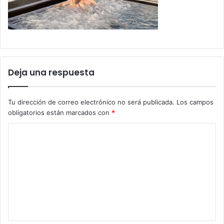
Deja una respuesta
Tu dirección de correo electrónico no será publicada.
Los campos
obligatorios están marcados con
*
C
o
m
e
n
t
a