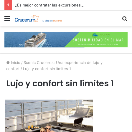
¿Es mejor contratar las excursiones en el crucero o directamente en el puerto?
Menú
B
p
Inicio
/
Scenic Cruceros: Una experiencia de lujo y
confort
/
Lujo y confort sin límites 1
Lujo y confort sin límites 1