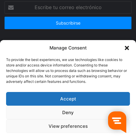
Escribe
tu
correo
electrónico
Publicidad
Manage Consent
To provide the best experiences, we use technologies like cookies to
store and/or access device information. Consenting to these
technologies will allow us to process data such as browsing behavior or
unique IDs on this site. Not consenting or withdrawing consent, may
adversely affect certain features and functions.
Accept
Deny
© Copyright 2026, Todos los derechos reservados @Crucerum |
View preferences
Facebook
Twitter
YouTube
Instagram