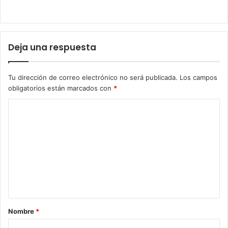
Deja una respuesta
Tu dirección de correo electrónico no será publicada.
Los campos
obligatorios están marcados con
*
C
o
m
e
n
t
a
Nombre
*
r