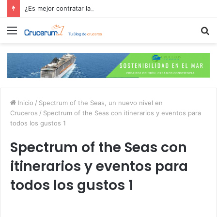
¿Es mejor contratar las excursiones en el crucero o directamente en el puerto?
Menú
B
p
Inicio
/
Spectrum of the Seas, un nuevo nivel en
Cruceros
/
Spectrum of the Seas con itinerarios y eventos para
todos los gustos 1
Spectrum of the Seas con
itinerarios y eventos para
todos los gustos 1