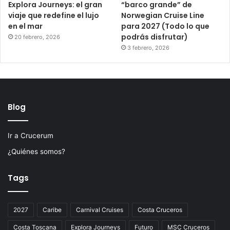
Explora Journeys: el gran
“barco grande” de
viaje que redefine el lujo
Norwegian Cruise Line
en el mar
para 2027 (Todo lo que
podrás disfrutar)
20 febrero, 2026
3 febrero, 2026
Blog
Ir a Crucerum
¿Quiénes somos?
Tags
2027
Caribe
Carnival Cruises
Costa Cruceros
Costa Toscana
Explora Journeys
Futuro
MSC Cruceros